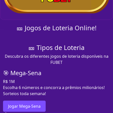
🎫 Jogos de Loteria Online!
🎫 Tipos de Loteria
Descubra os diferentes jogos de loteria disponíveis na
FUBET
🎯 Mega-Sena
R$ 1M
Escolha 6 números e concorra a prêmios milionários!
Sorteios toda semana!
Jogar Mega-Sena