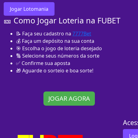
Jogar Lotomania
🎫 Como Jogar Loteria na FUBET
📝 Faça seu cadastro na
7777Bet
💰 Faça um depósito na sua conta
🎯 Escolha o jogo de loteria desejado
🔢 Selecione seus números da sorte
✅ Confirme sua aposta
🎁 Aguarde o sorteio e boa sorte!
JOGAR AGORA
Aces
Log