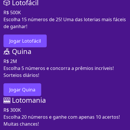
🎲 Lotofácil
R$ 500K
Escolha 15 números de 25! Uma das loterias mais fáceis
de ganhar!
Jogar Lotofácil
🎪 Quina
R$ 2M
Escolha 5 números e concorra a prêmios incríveis!
Sorteios diários!
Jogar Quina
🎰 Lotomania
R$ 300K
Escolha 20 números e ganhe com apenas 10 acertos!
Muitas chances!