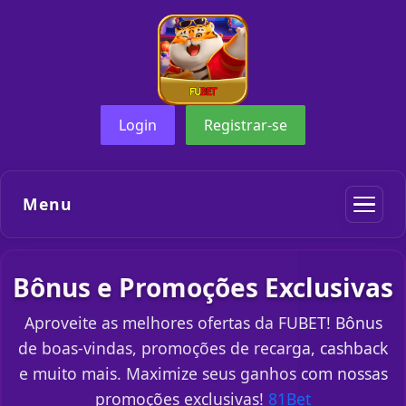
Login
Registrar-se
Menu
Bônus e Promoções Exclusivas
Aproveite as melhores ofertas da FUBET! Bônus
de boas-vindas, promoções de recarga, cashback
e muito mais. Maximize seus ganhos com nossas
promoções exclusivas!
81Bet