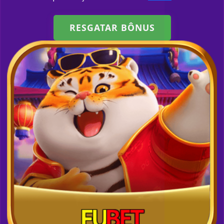
RESGATAR BÔNUS