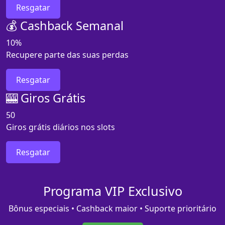
Resgatar
💰 Cashback Semanal
10%
Recupere parte das suas perdas
Resgatar
🎰 Giros Grátis
50
Giros grátis diários nos slots
Resgatar
Programa VIP Exclusivo
Bônus especiais • Cashback maior • Suporte prioritário