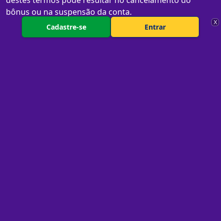
destes termos pode resultar no cancelamento do
bônus ou na suspensão da conta.
X
Cadastre-se
Entrar