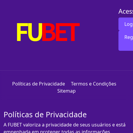
Aces
Log
Reg
Políticas de Privacidade
Termos e Condições
Sitemap
Políticas de Privacidade
A FUBET valoriza a privacidade de seus usuários e está
empenhada em proteger todas as informações