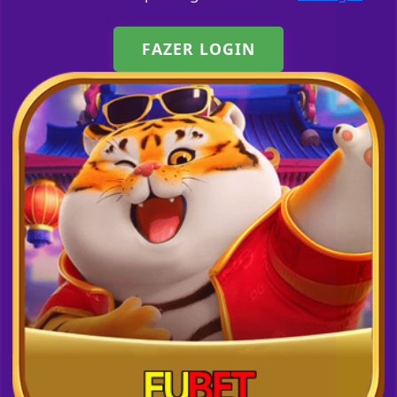
FAZER LOGIN