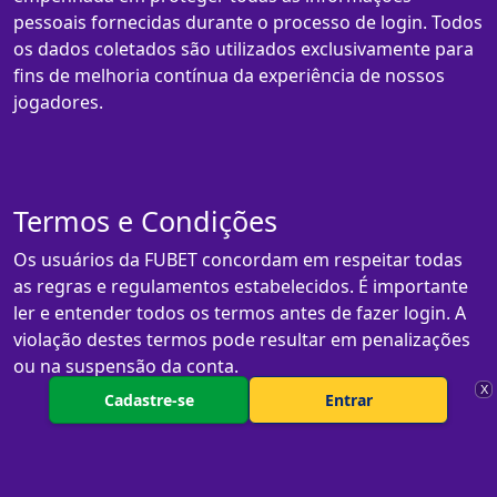
pessoais fornecidas durante o processo de login. Todos
os dados coletados são utilizados exclusivamente para
fins de melhoria contínua da experiência de nossos
jogadores.
Termos e Condições
Os usuários da FUBET concordam em respeitar todas
as regras e regulamentos estabelecidos. É importante
ler e entender todos os termos antes de fazer login. A
violação destes termos pode resultar em penalizações
ou na suspensão da conta.
X
Cadastre-se
Entrar