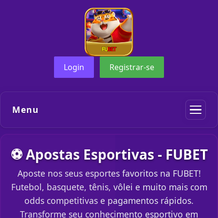
Login
Registrar-se
Menu
⚽ Apostas Esportivas - FUBET
Aposte nos seus esportes favoritos na FUBET!
Futebol, basquete, tênis, vôlei e muito mais com
odds competitivas e pagamentos rápidos.
Transforme seu conhecimento esportivo em