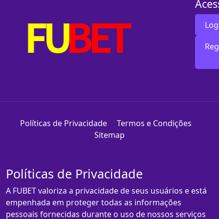
Aces
Log
Reg
Políticas de Privacidade
Termos e Condições
Sitemap
Políticas de Privacidade
A FUBET valoriza a privacidade de seus usuários e está
empenhada em proteger todas as informações
pessoais fornecidas durante o uso de nossos serviços