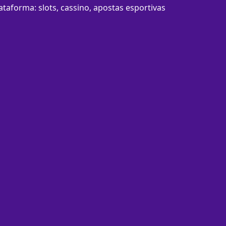
ataforma: slots, cassino, apostas esportivas