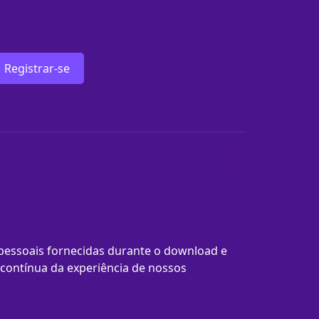
Registrar-se
pessoais fornecidas durante o download e
 contínua da experiência de nossos