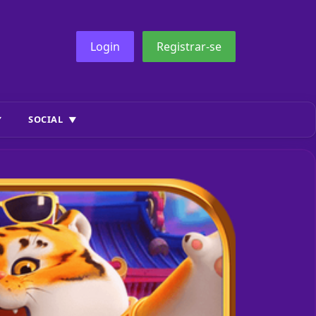
Login
Registrar-se
SOCIAL