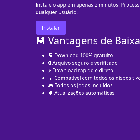
Instale o app em apenas 2 minutos! Process
qualquer usuário.
Instalar
💾 Vantagens de Baix
💾 Download 100% gratuito
🔒 Arquivo seguro e verificado
⚡ Download rápido e direto
📱 Compatível com todos os dispositiv
🎮 Todos os jogos incluídos
🔔 Atualizações automáticas