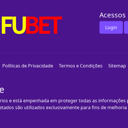
Acessos
Login
Políticas de Privacidade
Termos e Condições
Sitemap
de
uários e está empenhada em proteger todas as informações 
etados são utilizados exclusivamente para fins de melhoria