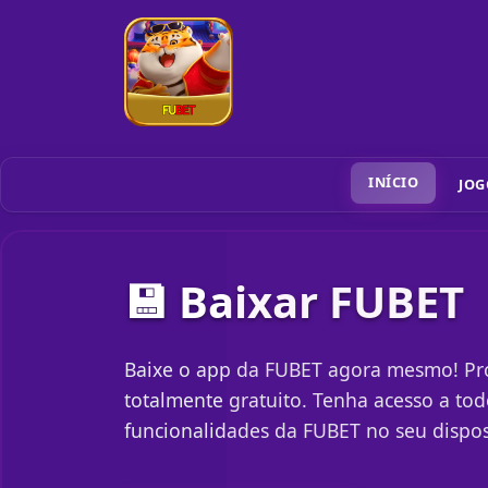
INÍCIO
JOG
💾 Baixar FUBET
Baixe o app da FUBET agora mesmo! Pro
totalmente gratuito. Tenha acesso a tod
funcionalidades da FUBET no seu dispos