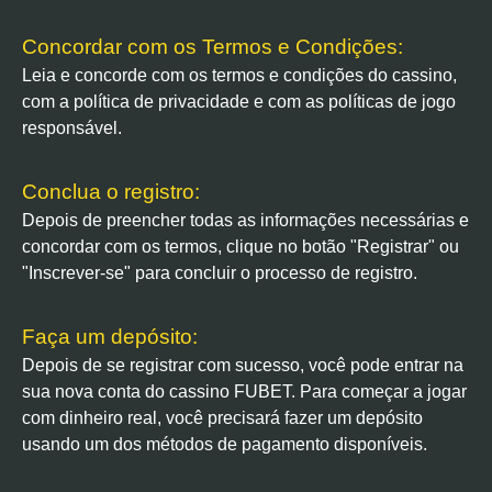
Concordar com os Termos e Condições:
Leia e concorde com os termos e condições do cassino,
com a política de privacidade e com as políticas de jogo
responsável.
Conclua o registro:
Depois de preencher todas as informações necessárias e
concordar com os termos, clique no botão "Registrar" ou
"Inscrever-se" para concluir o processo de registro.
Faça um depósito:
Depois de se registrar com sucesso, você pode entrar na
sua nova conta do cassino FUBET. Para começar a jogar
com dinheiro real, você precisará fazer um depósito
usando um dos métodos de pagamento disponíveis.