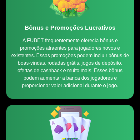
Bônus e Promoções Lucrativos
A FUBET frequentemente oferecia bônus e
promoções atraentes para jogadores novos e
existentes. Essas promoções podem incluir bônus de
boas-vindas, rodadas grátis, jogos de depósito,
ofertas de cashback e muito mais. Esses bônus
podem aumentar a banca dos jogadores e
proporcionar valor adicional durante o jogo.