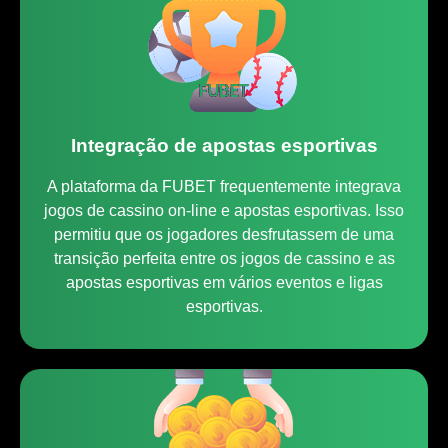
Integração de apostas esportivas
A plataforma da FUBET frequentemente integrava
jogos de cassino on-line e apostas esportivas. Isso
permitiu que os jogadores desfrutassem de uma
transição perfeita entre os jogos de cassino e as
apostas esportivas em vários eventos e ligas
esportivas.