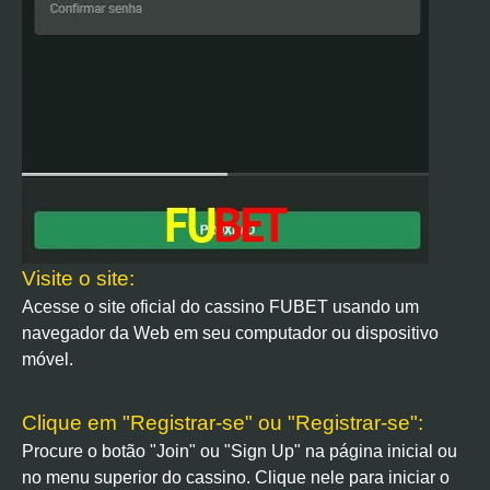
Visite o site:
Acesse o site oficial do cassino FUBET usando um
navegador da Web em seu computador ou dispositivo
móvel.
Clique em "Registrar-se" ou "Registrar-se":
Procure o botão "Join" ou "Sign Up" na página inicial ou
no menu superior do cassino. Clique nele para iniciar o