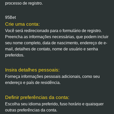
processo de registro.
95Bet
Crie uma conta:
Você será redirecionado para o formulário de registro.
Preencha as informações necessárias, que podem incluir
seu nome completo, data de nascimento, endereço de e-
mail, detalhes de contato, nome de usuário e senha
preferidos.
Insira detalhes pessoais:
Forneça informações pessoais adicionais, como seu
endereço e país de residência.
Definir preferências da conta:
Escolha seu idioma preferido, fuso horário e quaisquer
outras preferências da conta.