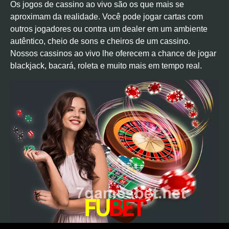
Os jogos de cassino ao vivo são os que mais se
aproximam da realidade. Você pode jogar cartas com
outros jogadores ou contra um dealer em um ambiente
autêntico, cheio de sons e cheiros de um cassino.
Nossos cassinos ao vivo lhe oferecem a chance de jogar
blackjack, bacará, roleta e muito mais em tempo real.