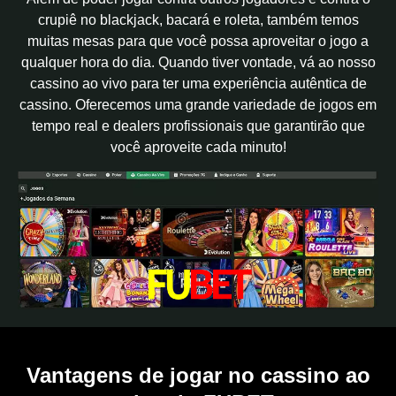
crupiê no blackjack, bacará e roleta, também temos
muitas mesas para que você possa aproveitar o jogo a
qualquer hora do dia. Quando tiver vontade, vá ao nosso
cassino ao vivo para ter uma experiência autêntica de
cassino. Oferecemos uma grande variedade de jogos em
tempo real e dealers profissionais que garantirão que
você aproveite cada minuto!
Vantagens de jogar no cassino ao