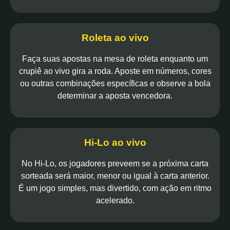
Roleta ao vivo
Faça suas apostas na mesa de roleta enquanto um
crupiê ao vivo gira a roda. Aposte em números, cores
ou outras combinações específicas e observe a bola
determinar a aposta vencedora.
Hi-Lo ao vivo
No Hi-Lo, os jogadores preveem se a próxima carta
sorteada será maior, menor ou igual à carta anterior.
É um jogo simples, mas divertido, com ação em ritmo
acelerado.