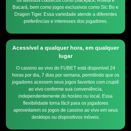
os favoritos clássicos como Blackjack, Roleta e
Bacará, bem como jogos exclusivos como Sic Bo e
Dragon Tiger. Essa variedade atende a diferentes
preferências e interesses dos jogadores.
Acessível a qualquer hora, em qualquer
lugar
O cassino ao vivo do FUBET está disponível 24
horas por dia, 7 dias por semana, permitindo que os
jogadores acessem seus jogos favoritos com crupiê
ao vivo conforme sua conveniência,
independentemente do horário ou local. Essa
flexibilidade torna fácil para os jogadores
aproveitarem os jogos de cassino ao vivo em seus
desktops ou dispositivos móveis.